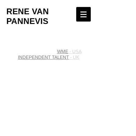
RENE VAN
PANNEVIS
WME
- USA
INDEPENDENT TALENT
- UK